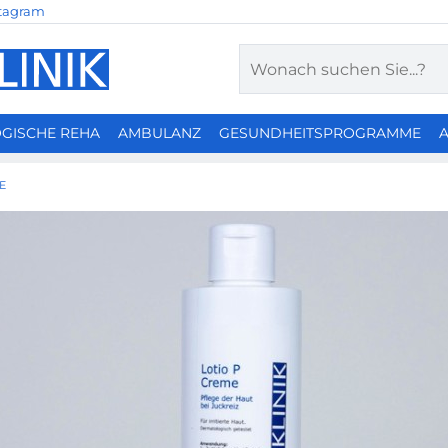
tagram
Suchen
GISCHE REHA
AMBULANZ
GESUNDHEITSPROGRAMME
E