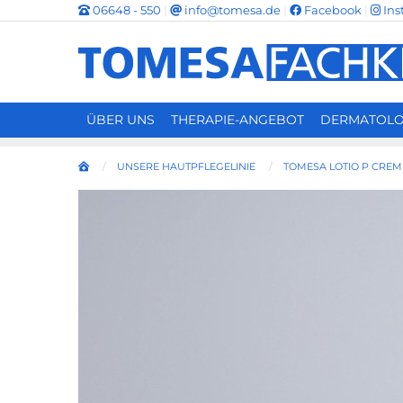
06648 - 550
|
info@tomesa.de
|
Facebook
|
Ins
STARTSEITE
ÜBER UNS
THERAPIE-ANGEBOT
DERMATOLO
UNSERE HAUTPFLEGELINIE
TOMESA LOTIO P CREM