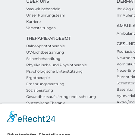
ÜBER UNS
DERMAT
Was wir behandeln
Ihr Weg z
Unser Führungsteam
Ihr Aufen
Karriere
AMBUL
Veranstaltungen
Ambulant
THERAPIE-ANGEBOT
GESUND
Balneophototherapie
Psoriasisk
UV-Lichtbestrahlung
Neuroderm
Salbenbehandlung
Kombikur
Physikalische und Physiotherapie
Neue-Ene
Psychologische Unterstützung
Burnoutk
Ergotherapie
Schlafstö
Ernährungsberatung
Basenkur
Sozialberatung
Ayurveda
Gesundheitsaufklärung und -schulung
Aktiv-/Ind
Systemische Therapie
Kur zu We
Solegrotte
Präventio
Psychoso
Panchaka
Vater-Kin