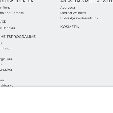
OLOGISCHE REHA
AYURVEDA & MEDICAL WEL
ur Reha
Ayurveda
thalt bei Tomesa
Medical Wellness
Unser Ayurvedazentrum
ANZ
KOSMETIK
e Badekur
HEITSPROGRAMME
ur
itiskur
rgie-Kur
ur
rungskur
kur
ividualkur
ihnachten und Silvester
nskurse
matische Kur
rma Kur
d- / Mutter-Kind-Kur