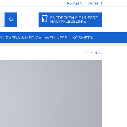
Kontakt
|
Anfahrt
Type
ENTDECKEN SIE UNSERE
HAUTPFLEGELINIE
2
or
more
AYURVEDA & MEDICAL WELLNESS
KOSMETIK
characters
for
Zurück
results.