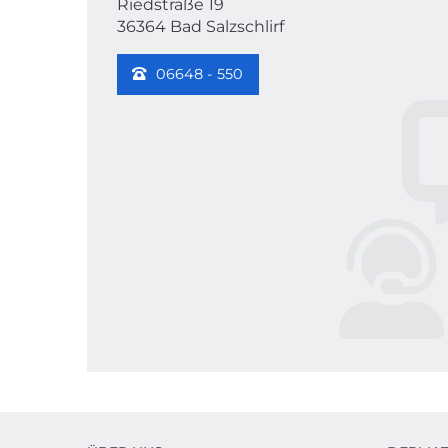
Riedstraße 19
36364 Bad Salzschlirf
06648 - 550