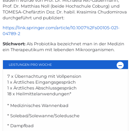
Bädern wurde von Prof. Dr. Michaela Axt-Gadermann,
Prof. Dr. Matthias Noll (beide Hochschule Coburg) und
TOMESA-Chefärztin Doz. Dr. habil. Krasimira Chudomirova
durchgeführt und publiziert:
https://link.springer.com/article/10.1007%2Fs00105-021-
04789-2
Stichwort:
Als Probiotika bezeichnet man in der Medizin
ein Therapeutikum mit lebenden Mikroorganismen.
LEISTUNGEN PRO WOCHE
7 x Übernachtung mit Vollpension
1 x Ärztliches Eingangsgespräch
1 x Ärztliches Abschlussgespräch
18 x Heilmittelanwendungen*
* Medizinisches Wannenbad
* Solebad/Solewanne/Soledusche
* Dampfbad