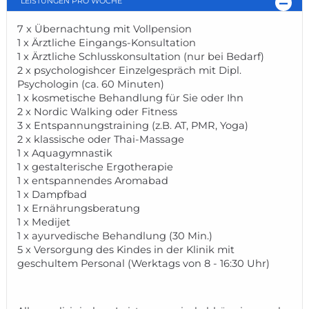
Während Ihr Kind tagsüber liebevoll von unserem
geschulten Fachpersonal betreut wird, genießen Sie eine
Woche voller Entspannung, Bewegung, medizinischer
Beratung und wohltuender Anwendungen – abgestimmt
auf Ihre Bedürfnisse.
Schenken Sie sich selbst Fürsorge – und kehren Sie
gestärkt in den Alltag zurück.
Für Kinder zwischen 3 und 12 Jahren.
LEISTUNGEN PRO WOCHE
7 x Übernachtung mit Vollpension
1 x Ärztliche Eingangs-Konsultation
1 x Ärztliche Schlusskonsultation (nur bei Bedarf)
2 x psychologishcer Einzelgespräch mit Dipl.
Psychologin (ca. 60 Minuten)
1 x kosmetische Behandlung für Sie oder Ihn
2 x Nordic Walking oder Fitness
3 x Entspannungstraining (z.B. AT, PMR, Yoga)
2 x klassische oder Thai-Massage
1 x Aquagymnastik