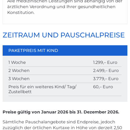
1 x gestalterische Ergotherapie
1 x entspannendes Aromabad
1 x Dampfbad
1 x Ernährungsberatung
1 x Medijet
1 x ayurvedische Behandlung (30 Min.)
5 x Versorgung des Kindes in der Klinik mit
geschultem Personal (Werktags von 8 - 16:30 Uhr)
Alle medizinischen Leistungen sind abhängig von der
ärztlichen Verordnung und Ihrer gesundheitlichen
Konstitution.
ZEITRAUM UND PAUSCHALPREISE
PAKETPREIS MIT KIND
1 Woche
1.299,– Euro