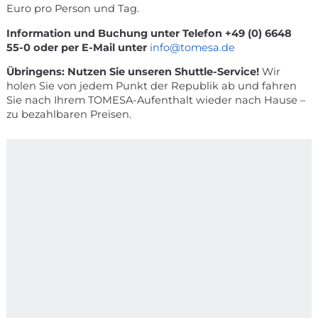
2 Wochen
2.499,– Euro
3 Wochen
3.779,– Euro
Preis für ein weiteres Kind/ Tag/
60,– Euro
Zustellbett
Preise gültig von Januar 2026 bis 31. Dezember 2026.
Sämtliche Pauschalangebote sind Endpreise, jedoch
zuzüglich der örtlichen Kurtaxe in Höhe von derzeit 2,50
Euro pro Person und Tag.
Information und Buchung unter Telefon +49 (0) 6648
55-0 oder per E-Mail unter
info@tomesa.de
Übringens: Nutzen Sie unseren Shuttle-Service!
Wir
holen Sie von jedem Punkt der Republik ab und fahren
Sie nach Ihrem TOMESA-Aufenthalt wieder nach Hause –
zu bezahlbaren Preisen.