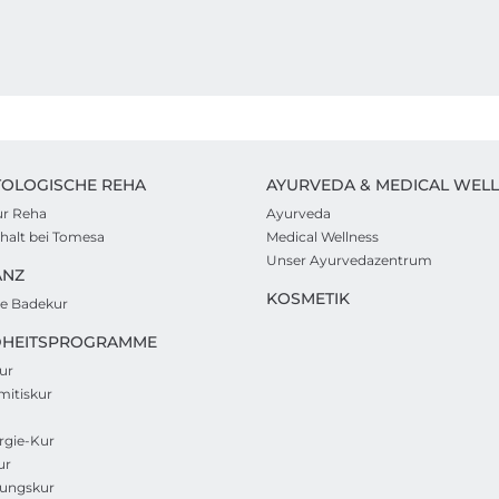
OLOGISCHE REHA
AYURVEDA & MEDICAL WEL
ur Reha
Ayurveda
thalt bei Tomesa
Medical Wellness
Unser Ayurvedazentrum
ANZ
KOSMETIK
e Badekur
HEITSPROGRAMME
ur
itiskur
rgie-Kur
ur
rungskur