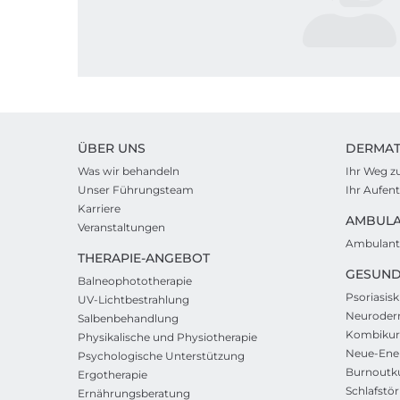
ÜBER UNS
DERMAT
Was wir behandeln
Ihr Weg z
Unser Führungsteam
Ihr Aufen
Karriere
AMBUL
Veranstaltungen
Ambulant
THERAPIE-ANGEBOT
GESUND
Balneophototherapie
Psoriasisk
UV-Lichtbestrahlung
Neuroderm
Salbenbehandlung
Kombikur
Physikalische und Physiotherapie
Neue-Ene
Psychologische Unterstützung
Burnoutk
Ergotherapie
Schlafstö
Ernährungsberatung