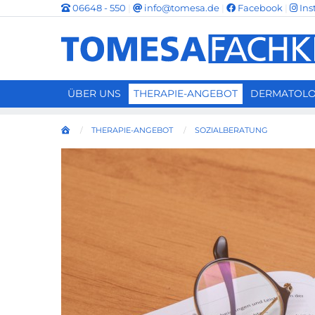
06648 - 550
|
info@tomesa.de
|
Facebook
|
Ins
STARTSEITE
ÜBER UNS
THERAPIE-ANGEBOT
DERMATOLO
THERAPIE-ANGEBOT
SOZIALBERATUNG